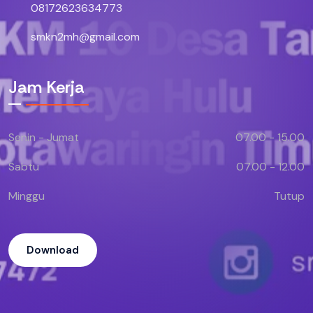
08172623634773
smkn2mh@gmail.com
Jam Kerja
Senin - Jumat
07.00 - 15.00
Sabtu
07.00 - 12.00
Minggu
Tutup
Download