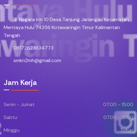
Jl. Negara km 10 Desa Tanjung Jariangau Kecamatan
Mentaya Hulu 74356 Kotawaringin Timur Kalimantan
Tengah
08172623634773
smkn2mh@gmail.com
Jam Kerja
Senin - Jumat
07.00 - 15.00
Sabtu
07.00 - 12.00
Minggu
Tutup